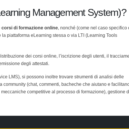
(Learning Management System)
are corsi di formazione online
, nonché (come nel caso speci
amite la piattaforma eLearning stessa o via LTI (Learning T
istribuzione dei corsi online, l’iscrizione degli utenti, il
apprendimento e l’emissione degli attestati.
ice LMS), si possono inoltre trovare strumenti di analisi d
e della community (chat, commenti, bacheche che aiutano e
per aggiungere meccaniche competitive al processo di formaz