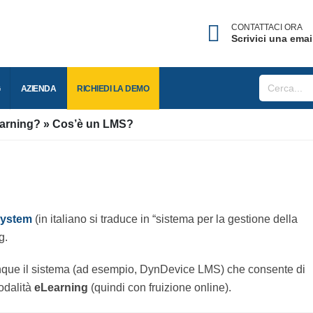
CONTATTACI ORA
Scrivici una ema
BLOG
AZIENDA
RICHIEDI LA
DEMO
Learning?
Cos’è un LMS?
 System
(in italiano si traduce in “sistema per la gestione d
rning.
que il sistema (ad esempio, DynDevice LMS) che consente
n modalità
eLearning
(quindi con fruizione online).