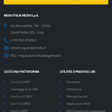
MEGA ITALIA MEDIA S.p.A.
Via Roncadelle, 70A - 25030
Castel Mella (BS) - Italy
(+39) 030.2650661
info@megaitaliamedia.it
PEC:
megaitaliamedia@legalmail.it
COS'È UNA PIATTAFORMA
UTILITIES DYNDEVICE LMS
Cos'è un LMS?
Sicurezza
I vantaggi di un LMS
Assistenza
Cos'è un LCMS?
Manuali tecnici
Cos'è SCORM?
Applicazioni Web
Cos'è l'xAPI?
GUI Desktop e/o responsive