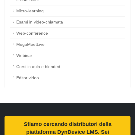
Oggetti didattici con AR-VR
Il CourStore™
Micro-learning
Esami in video-chiamata
Web-conference
MegaMeetLive
Webinar
Corsi in aula e blended
Editor video