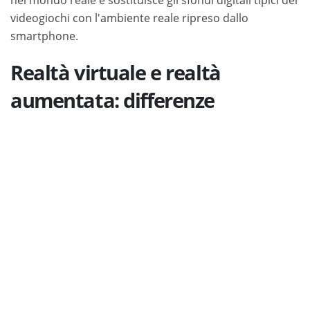
videogiochi con l'ambiente reale ripreso dallo
smartphone.
Realtà virtuale e realtà
aumentata: differenze
La
differenza tra realtà virtuale e realtà aumentata
è dunque che, nel primo caso, si osserva su uno
schermo la proiezione di un mondo totalmente
artificiale e costituito interamente da oggetti virtuali.
Nel secondo caso, invece, ciò che viene ripreso è
un'integrazione tra immagini reali e oggetti virtuali.
Entrambe queste tecnologie immersive hanno
potenzialità di business enormi in campi molto diversi
tra loro, incluso quello della
formazione aziendale
.