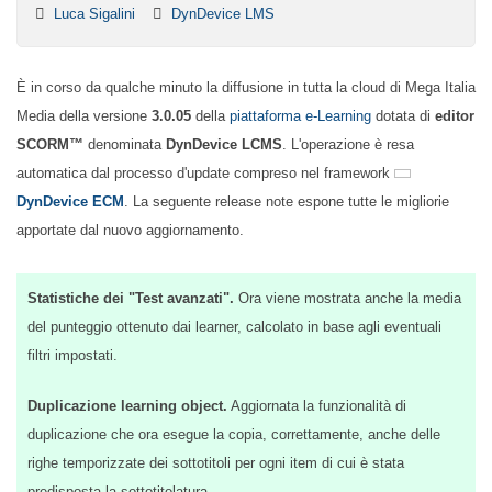
Luca Sigalini
DynDevice LMS
È in corso da qualche minuto la diffusione in tutta la cloud di Mega
Italia Media della versione
3.0.05
della
piattaforma e-Learning
dotata
di
editor SCORM™
denominata
DynDevice LCMS
. L'operazione è
resa automatica dal processo d'update compreso nel framework
DynDevice ECM
. La seguente release note espone tutte le migliorie
apportate dal nuovo aggiornamento.
Statistiche dei "Test avanzati".
Ora viene mostrata anche la
media del punteggio ottenuto dai learner, calcolato in base agli
eventuali filtri impostati.
Duplicazione learning object.
Aggiornata la funzionalità di
duplicazione che ora esegue la copia, correttamente, anche delle
righe temporizzate dei sottotitoli per ogni item di cui è stata
predisposta la sottotitolatura.