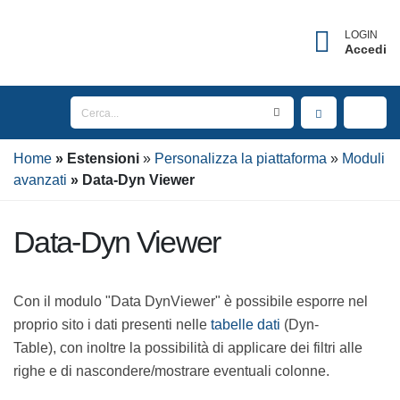
×
Username dimenticato?
LOGIN
Accedi
Inserisci l'indirizzo Email associato al tuo account
per ricevere il tuo username.
Home
Email
Estensioni
Personalizza la piattaforma
Moduli avanzati
Data-Dyn Viewer
Data-Dyn Viewer
INVIA
Con il modulo "Data DynViewer" è possibile esporre nel
TORNA AL LOGIN
proprio sito i dati presenti nelle
tabelle dati
(Dyn-
Table), con inoltre la possibilità di applicare dei filtri alle
righe e di nascondere/mostrare eventuali colonne.