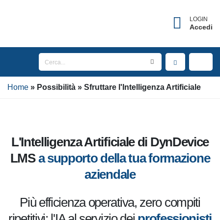
×
Username dimenticato?
LOGIN
Accedi
Inserisci l'indirizzo Email associato al tuo account
per ricevere il tuo username.
Home
Email
Possibilità
Sfruttare l'Intelligenza
Artificiale
INVIA
L'Intelligenza Artificiale di
DynDevice LMS
a supporto della
TORNA AL LOGIN
tua formazione aziendale
Più efficienza operativa, zero compiti