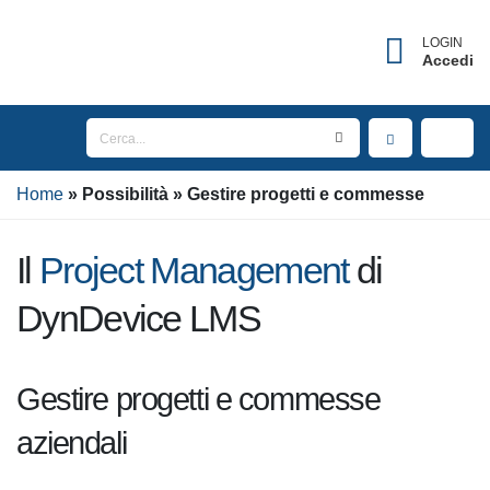
×
Username dimenticato?
LOGIN
Accedi
Inserisci l'indirizzo Email associato al tuo account
per ricevere il tuo username.
Home
Email
Possibilità
Gestire progetti e commesse
Il
Project Management
di
INVIA
DynDevice LMS
TORNA AL LOGIN
Gestire progetti e commesse
aziendali