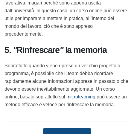
4. Dipendenti “entry-level”
L’eLearning, proprio come nel caso dell’onboarding
può essere uno strumento per formare i dipendenti
“entry-level”, quei lavoratori che hanno ancora poca o
nulla esperienza lavorativa, magari perché sono
appena uscita dall’università. In questo caso, un corso
online può essere utile per imparare a mettere in
pratica, all’interno del mondo del lavoro, ciò che è
stato appreso precedentemente.
5.
"
Rinfrescare
"
la memoria
Soprattutto quando viene ripreso un vecchio progetto
o programma, è possibile che il team debba ricordare
rapidamente alcune informazioni apprese in passato o
che devono essere inevitabilmente aggiornate. Un