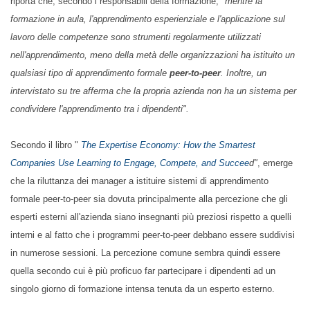
McKinsey
, riporta che, secondo i responsabili della
formazione,
"mentre la formazione in aula, l'apprendimento esperienziale
e l'applicazione sul lavoro delle competenze sono strumenti regolarmente
utilizzati nell'apprendimento, meno della metà delle organizzazioni ha
istituito un qualsiasi tipo di apprendimento formale
peer-to-peer
. Inoltre,
un intervistato su tre afferma che la propria azienda non ha un sistema
per condividere l'apprendimento tra i dipendenti".
Secondo il libro "
The Expertise Economy:
How the Smartest Companies
Use Learning to Engage, Compete, and Succee
d"
, emerge che la
riluttanza dei manager a istituire sistemi di apprendimento formale
peer-to-peer sia dovuta principalmente alla percezione che gli esperti
esterni all'azienda siano insegnanti più preziosi rispetto a quelli interni
e al fatto che i programmi peer-to-peer debbano essere suddivisi in
numerose sessioni. La percezione comune sembra quindi essere
quella secondo cui è più proficuo far partecipare i dipendenti ad un
singolo giorno di formazione intensa tenuta da un esperto esterno.