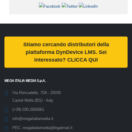
Stiamo cercando distributori della
piattaforma DynDevice LMS. Sei
interessato? CLICCA QUI
MEGA ITALIA MEDIA S.p.A.
Via Roncadelle, 70A - 25030
Castel Mella (BS) - Italy
(+39) 030.2650661
info@megaitaliamedia.it
PEC:
megaitaliamedia@legalmail.it