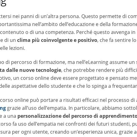
tissima nell’ambito dell’educazione e della formazione. In un per
 di una competenza. Perché questo avvenga in modo più efficace,
gente e positivo
, che fa sentire lo studente a proprio agio, ren
o di percorso di formazione, ma nell’eLearning assume un signific
ove tecnologie
, che potrebbe rendere più difficile la creazione d
line deve essere progettato e pensato mettendosi nei panni dell
 studente e che lo spinga a frequentare attivamente le lezioni.
rso online può portare a risultati efficaci nel processo di appre
g
grazie all’uso dell’empatia. In particolare, abbiamo sottolineat
onalizzazione del percorso
di apprendimento
e a una navigaz
mpatia nei confronti dei futuri studenti, può entrare in sintonia co
’esperienza unica, grazie alla possibilità di utilizzare un’amp
mo posto
permette di adattare le modalità di navigazione sulla pi