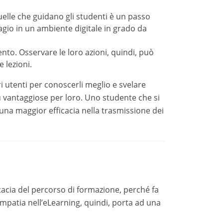
vare le loro azioni, quindi, può essere utile
ti per conoscerli meglio e svelare quali possano
. Uno studente che si sente compreso è uno
smissione dei concetti del corso eLearning.
l percorso di formazione, perché fa leva sui
earning, quindi, porta ad una serie di vantaggi:
sono mettersi nei panni dei propri utenti per
ferenze delle persone che frequentano il corso o
nze specifiche del pubblico a cui viene rivolto il
della formazione.