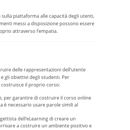
isposizione possono essere valutati e modificati
elle rappresentazioni dell’utente servendosi
li studenti. Per semplificare, si possono tenere
antire di costruire il corso online su misura,
are parole simili al linguaggio solitamente
sta dell’eLearning di creare un percorso che
 ambiente positivo e nel quale ci si possa
he guidano gli studenti è un passo
n un ambiente digitale in grado da comprendere