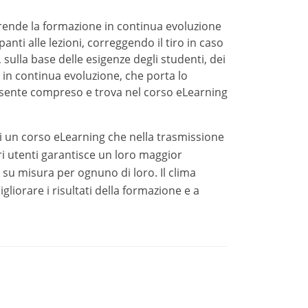
orso eLearning che nella trasmissione vera e
tisce un loro maggior coinvolgimento nel corso,
ma positivo, di comprensione, aiuto e
endere il corso eLearning più efficace.
 interessato? CLICCA QUI