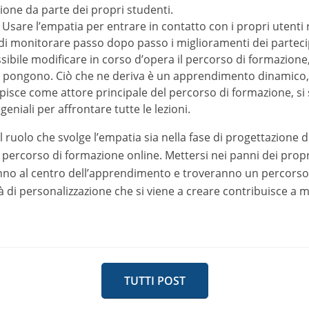
olo che svolge l’empatia sia nella fase di progettazione di un c
 di formazione online. Mettersi nei panni dei propri utenti garan
to e troveranno un percorso su misura per ognuno di loro. Il cli
creare contribuisce a migliorare i risultati della formazione e a r
TUTTI POST
utori della piattaforma DynDevice LMS. Sei