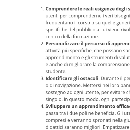
Personalizzare il percorso di apprend
specifiche, che possano soddisfare le esi
valutazione. Questo permetterà di aument
didattica. Ciò che ne deriverà sarà un pr
Identificare gli ostacoli
. Durante il perc
navigazione. Mettersi nei loro panni potre
utente, per evitare che queste difficoltà
partecipante al corso eLearning può sen
Sviluppare un apprendimento efficace
due poli ne beneficia. Gli utenti, infatt
spronati nella giusta direzione. Questo li
Empatizzare con il proprio pubblico, inolt
da parte dei propri studenti.
Creare un apprendimento dinamico
. U
ai creatori dei corsi online di monitorare
significa che è possibile modificare in cor
obiettivi che si pongono. Ciò che ne deri
percepisce come attore principale del per
congeniali per affrontare tutte le lezioni.