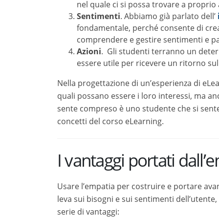
e gestire sentimenti e paure di chi ne fa p
Azioni
. Gli studenti terranno un determi
per ricevere un ritorno sul proprio corso o
Nella progettazione di un’esperienza di eLearni
essere i loro interessi, ma anche quali modali
studente che si sente più coinvolto nel proces
I vantaggi portati dall’e
Usare l’empatia per costruire e portare avanti 
bisogni e sui sentimenti dell’utente, che si sen
Comprendere le reali esigenze degli s
comprenderne i veri bisogni, le aspirazion
su quelle generiche del target di riferimen
corso online, così da poter fornire un ins