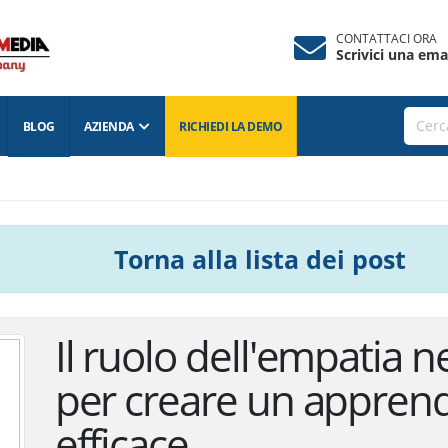
CONTATTACI ORA
Scrivici una emai
G
AZIENDA
RICHIEDI LA
DEMO
Torna alla lista
dei post
Il ruolo dell'empatia nel
creare un apprendiment
Per rendere efficace l’apprendimento in eLearning l’util