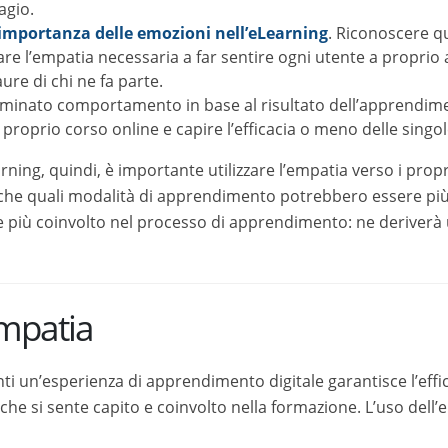
arte.
nato comportamento in base al risultato dell’apprendimento. Osser
nline e capire l’efficacia o meno delle singole lezioni.
ng, quindi, è importante utilizzare l’empatia verso i propri uten
tà di apprendimento potrebbero essere più vantaggiose per loro
so di apprendimento: ne deriverà una maggior efficacia nella tra
mpatia
un’esperienza di apprendimento digitale garantisce l’efficacia de
te capito e coinvolto nella formazione. L’uso dell’empatia nell’eL
tudenti
. Attraverso l’empatia, i professionisti dell’eLearning pos
i e le esigenze. Non si tratta di una semplice analisi sulle pre
to. L’empatia permette di ricostruire emozioni, obiettivi ed esige
ieme di lezioni su misura per l’utente, che viene posto al centro 