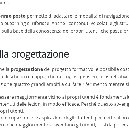
si riferisce. Anche i contenuti veicolati e gli strumenti messi a d
cenza dei propri utenti, che passa proprio attraverso l’empatia.
la progettazione
la
progettazione
del progetto formativo, è possibile costruire d
mappa, che raccoglie i pensieri, le aspettative e gli obiettivi deg
e riferimento mentre si costruisce il proprio corso:
sere maggiormente vicino ai propri utenti è fondamentale, per gar
 lezioni in modo efficace. Perché questo avvenga è necessario us
occupazioni e le aspirazioni degli studenti permette al progetti
mente spaventano gli utenti, così da poter arrivare a costruire un
portanza delle emozioni nell’eLearning
. Riconoscere quelle c
l’empatia necessaria a far sentire ogni utente a proprio agio i