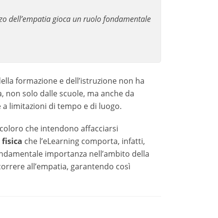
rché.
rmazione e dell’istruzione non ha fatto
dalle scuole, ma anche da aziende e lavoratori,
uogo.
che intendono affacciarsi all’apprendimento
orta, infatti, potrebbero rendere più difficile
la formazione, perché permette la creazione di
orso online.
l punto di vista dell’altro e agire di