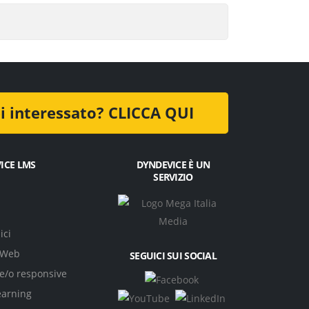
VICE LMS
DYNDEVICE È UN
SERVIZIO
ci
 Web
SEGUICI SUI SOCIAL
e/o responsive
earning
00 | Codice destinatario SUBM70N