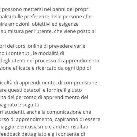
corsi online di prevedere varie attività più
modalità di apprendimento e gli strumenti di
to e anche di migliorare la comprensione
te.
 di apprendimento, di comprensione o di
stacoli e fornire il giusto sostegno ad ogni
ndimento del singolo. In questo modo, ogni
enti, anche la comunicazione che passa tra i
mento, capiranno di essere compresi e verranno
isultati didattici saranno migliori.
 di correggere il tiro in caso di insoddisfazione
la formazione in continua evoluzione e permette
orreggendo il tiro in caso di necessità. Questo
gli studenti, dei loro risultati e dei nuovi
a lo studente a migliorarsi, perché si
g le modalità e gli strumenti a lui più