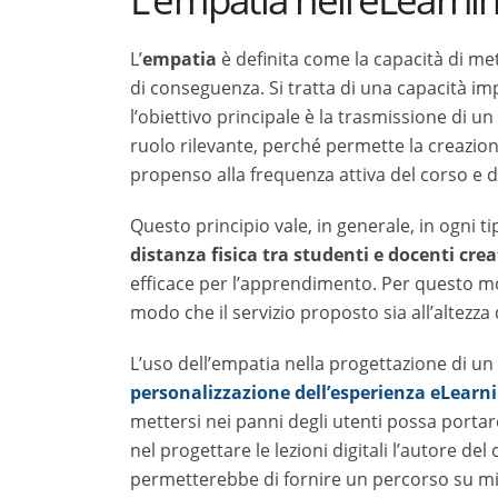
conseguenza. Si tratta di una capacità importan
principale è la trasmissione di un contenuto o
permette la creazione di un
clima più coinvol
corso e delle lezioni.
Questo principio vale, in generale, in ogni tip
fisica
tra studenti e docenti creata dalle nu
l’apprendimento. Per questo motivo, un corso on
proposto sia all’altezza delle aspettative dello
L’uso dell’empatia nella progettazione di un co
personalizzazione dell’esperienza eLearnin
nei panni degli utenti possa portare a una
pers
lezioni digitali l’autore del corso fa uso dell’e
percorso su misura per ogni utente, creando un
di ognuno.
Inoltre, la possibilità di mettere l’
utente al pri