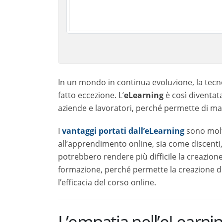
In un mondo in continua evoluzione, la tecnolog
eccezione. L’
eLearning
è così diventata una m
perché permette di mantenersi al passo con la f
I
vantaggi portati dall’eLearning
sono moltepl
online, sia come discenti, che come creatori e 
la creazione di un
rapporto tra studente e d
percorsi su misura. Ma, anche nell’eLearning è p
L’empatia nell’eLearning
L’
empatia
è definita come la capacità di metters