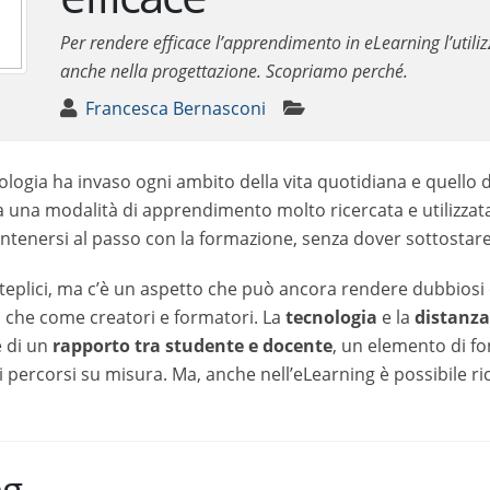
fondamentale anche nella progettazione. Scopriamo pe
Francesca Bernasconi
ia ha invaso ogni ambito della vita quotidiana e quello della fo
odalità di apprendimento molto ricercata e utilizzata, non solo 
ormazione, senza dover sottostare a limitazioni di tempo e di l
ici, ma c’è un aspetto che può ancora rendere dubbiosi coloro 
formatori. La
tecnologia
e la
distanza fisica
che l’eLearning comp
ocente
, un elemento di fondamentale importanza nell’ambito del
ossibile ricorrere all’empatia, garantendo così l’efficacia del c
i nei panni di un’altra persona. Questo permette di comprendere i