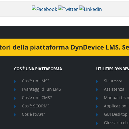
COS'È UNA PIATTAFORMA
UTILITIES DYNDE
Cos'è un LMS?
Sicurezza
I vantaggi di un LMS
Assistenza
Cos'è un LCMS?
Manuali tecni
Cos'è SCORM?
Applicazioni
Cos'è l'xAPI?
GUI Desktop 
Glossario eL
/P.Iva 03556360174 | Numero REA BS-418630 | Capitale Sociale € 500.0
Privacy Policy
|
Cookie Policy
|
Dichiarazione di accessibilità
|
Codice etico