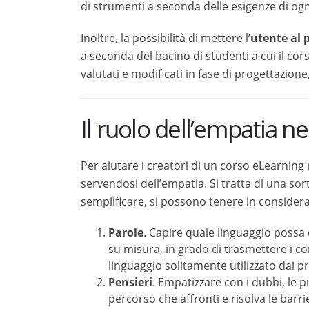
del bacino di studenti a cui il corso eLearning 
in fase di progettazione, sulla base della conos
Il ruolo dell’empatia nel
Per aiutare i creatori di un corso eLearning nel
dell’empatia. Si tratta di una sorta di scheda o 
in considerazione quattro grandi ambiti a cui far
Parole
. Capire quale linguaggio possa es
in grado di trasmettere i contenuti delle
utilizzato dai propri utenti.
Pensieri
. Empatizzare con i dubbi, le pre
affronti e risolva le barriere che maggior
trovare a proprio agio.
Sentimenti
. Abbiamo già parlato dell’
im
fondamentale, perché consente di creare 