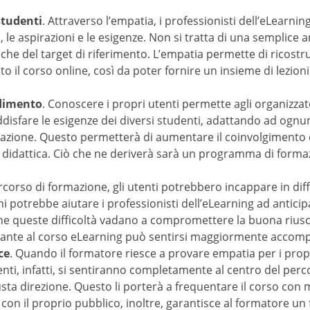
imento
. Conoscere i propri utenti permette agli organizzatori dei 
genze dei diversi studenti, adattando ad ognuno i contenuti, le 
are il coinvolgimento degli utenti nel processo di apprendimen
ogramma di formazione efficace e ricercato da ogni tipo di studen
orso di formazione, gli utenti potrebbero incappare in difficoltà
bbe aiutare i professionisti dell’eLearning ad anticipare questi o
 vadano a compromettere la buona riuscita del percorso di appre
tirsi maggiormente accompagnato e seguito.
. Quando il formatore riesce a provare empatia per i propri stud
i, si sentiranno completamente al centro del percorso di apprendi
 porterà a frequentare il corso con maggiore entusiasmo e anche i r
re, garantisce al formatore un feedback dettagliato e gli consente
sare l’empatia per entrare in contatto con i propri utenti rende 
 passo dopo passo i miglioramenti dei partecipanti alle lezioni, c
so d’opera il percorso di formazione, sulla base delle esigenze de
va è un apprendimento dinamico, in continua evoluzione, che port
corso di formazione, si sente compreso e trova nel corso eLearnin