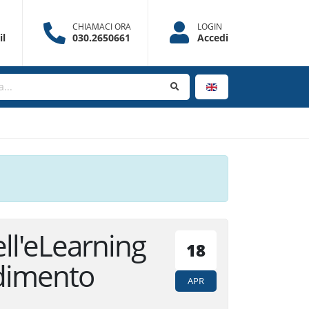
CHIAMACI ORA
LOGIN
l
030.2650661
Accedi
l'eLearning per
18
o efficace
APR
izzo dell’empatia gioca un ruolo