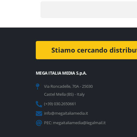
MEGA ITALIA MEDIA S.p.A.
Via Roncadelle, 70A - 25030
Castel Mella (BS) - Italy
(+39) 030.2650661
info@megaitaliamedia.it
PEC:
megaitaliamedia@legalmail.it
Mega Italia Media S.p.A. | C.F.