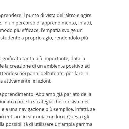
corso di apprendimento, infatti, l’obiettivo
 l’empatia svolge un ruolo rilevante, perché
dendolo più propenso alla frequenza attiva del
ato tanto più importante, data la
distanza
i un ambiente positivo ed efficace per
’utente, per fare in modo che il servizio
ndimento. Abbiamo già parlato della
o come la strategia che consiste nel mettersi
ione più semplice. Infatti, se nel progettare le
n loro. Questo gli permetterebbe di fornire un
ia gamma di strumenti a seconda delle esigenze
attaforma alle capacità degli utenti, a seconda