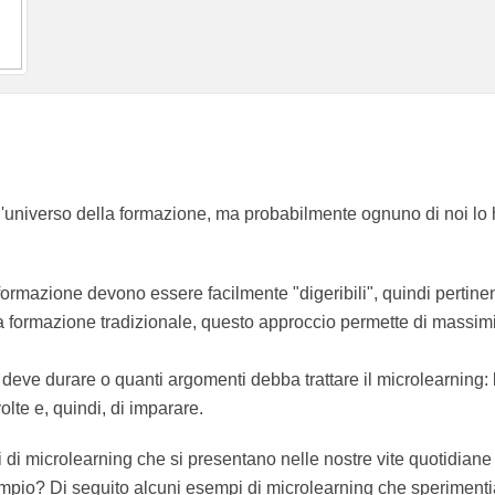
Anthea De Domenico
 nell'universo della formazione, ma probabilmente ognuno d
lla formazione devono essere facilmente "digeribili", quindi pe
o). Rispetto alla formazione tradizionale, questo approccio 
duzione.
o deve durare o quanti argomenti debba trattare il microle
ere di essere coinvolte e, quindi, di imparare.
nti di microlearning che si presentano nelle nostre vite qu
ementale. Per esempio? Di seguito alcuni esempi di microl