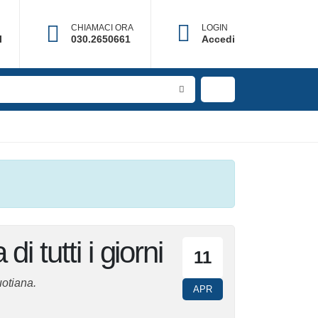
CHIAMACI ORA
LOGIN
il
030.2650661
Accedi
ta di tutti i
11
APR
otiana.