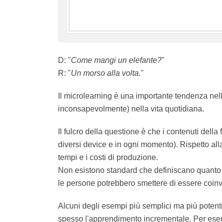
D: "
Come mangi un elefante?
"
R: "
Un morso alla volta.
"
Il microlearning è una importante tendenza
inconsapevolmente) nella vita quotidiana.
Il fulcro della questione è che i contenuti de
(attraverso diversi device e in ogni moment
conoscenza e riduce i tempi e i costi di pro
Non esistono standard che definiscano quant
fermarsi quando le persone potrebbero smett
Alcuni degli esempi più semplici ma più pote
sottovalutiamo spesso l'apprendimento incr