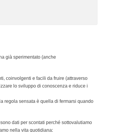
i noi lo ha già sperimentato (anche
rtinenti, coinvolgenti e facili da fruire
permette di massimizzare lo sviluppo di
arning: la regola sensata è quella di
otidiane sono dati per scontati perché
earning che sperimentiamo nella vita