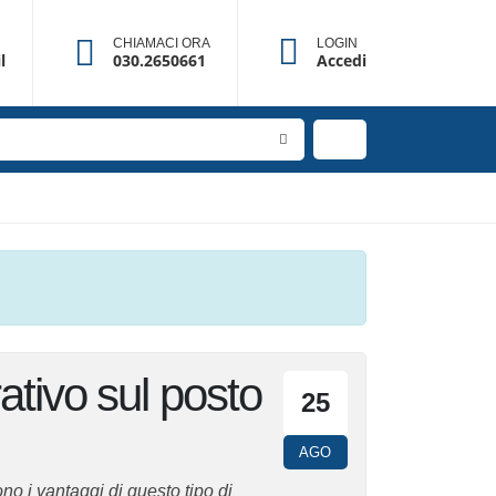
CHIAMACI ORA
LOGIN
l
030.2650661
Accedi
tivo sul posto
25
AGO
no i vantaggi di questo tipo di