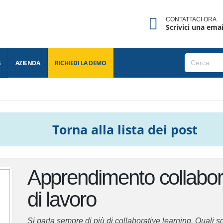
CONTATTACI ORA
Scrivici una emai
BLOG
AZIENDA
RICHIEDI LA
DEMO
Torna alla lista
dei post
Apprendimento collabora
di lavoro
Si parla sempre di più di collaborative learning. Quali so