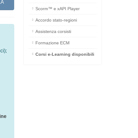
LA
Scorm™ e xAPI Player
Accordo stato-regioni
Assistenza corsisti
Formazione ECM
ti
Corsi e-Learning disponibili
mesi
ti