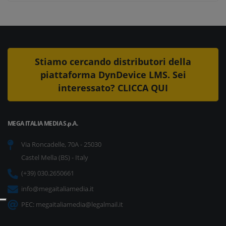
Stiamo cercando distributori della
piattaforma DynDevice LMS. Sei
interessato? CLICCA QUI
MEGA ITALIA MEDIA S.p.A.
Via Roncadelle, 70A - 25030
Castel Mella (BS) - Italy
(+39) 030.2650661
info@megaitaliamedia.it
PEC:
megaitaliamedia@legalmail.it