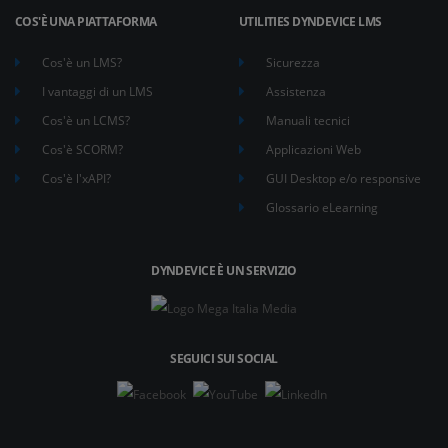
COS'È UNA PIATTAFORMA
UTILITIES DYNDEVICE LMS
Cos'è un LMS?
Sicurezza
I vantaggi di un LMS
Assistenza
Cos'è un LCMS?
Manuali tecnici
Cos'è SCORM?
Applicazioni Web
Cos'è l'xAPI?
GUI Desktop e/o responsive
Glossario eLearning
DYNDEVICE È UN SERVIZIO
SEGUICI SUI SOCIAL