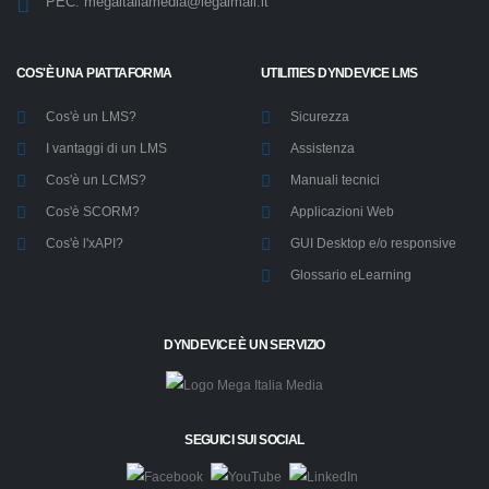
PEC:
megaitaliamedia@legalmail.it
COS'È UNA PIATTAFORMA
UTILITIES DYNDEVICE LMS
Cos'è un LMS?
Sicurezza
I vantaggi di un LMS
Assistenza
Cos'è un LCMS?
Manuali tecnici
Cos'è SCORM?
Applicazioni Web
Cos'è l'xAPI?
GUI Desktop e/o responsive
Glossario eLearning
DYNDEVICE È UN SERVIZIO
SEGUICI SUI SOCIAL