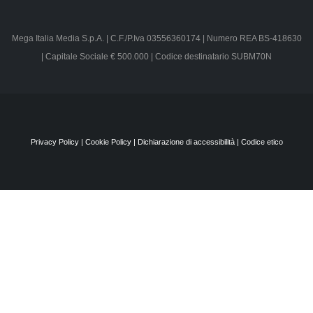
Mega Italia Media S.p.A. | C.F./P.Iva 03556360174 | Numero REA BS-
418630 | Capitale Sociale € 500.000 | Codice destinatario SUBM70N
Privacy Policy
|
Cookie Policy
|
Dichiarazione di accessibilità
|
Codice etico