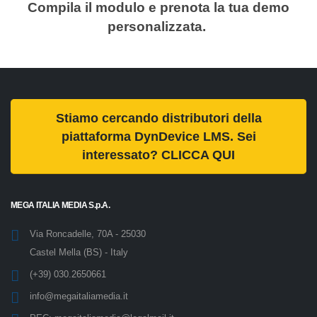
Compila il modulo e prenota la tua demo
personalizzata.
Stiamo cercando distributori della
piattaforma DynDevice LMS. Sei
interessato? CLICCA QUI
MEGA ITALIA MEDIA S.p.A.
Via Roncadelle, 70A - 25030
Castel Mella (BS) - Italy
(+39) 030.2650661
info@megaitaliamedia.it