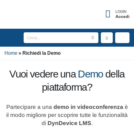
×
Username dimenticato?
LOGIN
Accedi
Inserisci l'indirizzo Email associato al tuo account
per ricevere il tuo username.
Home
Email
Richiedi la
Demo
Vuoi vedere una
Demo
della
INVIA
piattaforma?
TORNA AL LOGIN
Partecipare a una
demo in videoconferenza
è il modo migliore per scoprire tutte le
funzionalità di
DynDevice LMS
.