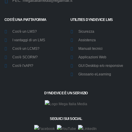
PEC:
megaitaliamedia@legalmail.it
COS'È UNA PIATTAFORMA
UTILITIES DYNDEVICE LMS
Cos'è un LMS?
Sicurezza
I vantaggi di un LMS
Assistenza
Cos'è un LCMS?
Manuali tecnici
Cos'è SCORM?
Applicazioni Web
Cos'è l'xAPI?
GUI Desktop e/o responsive
Glossario eLearning
DYNDEVICE È UN SERVIZIO
SEGUICI SUI SOCIAL