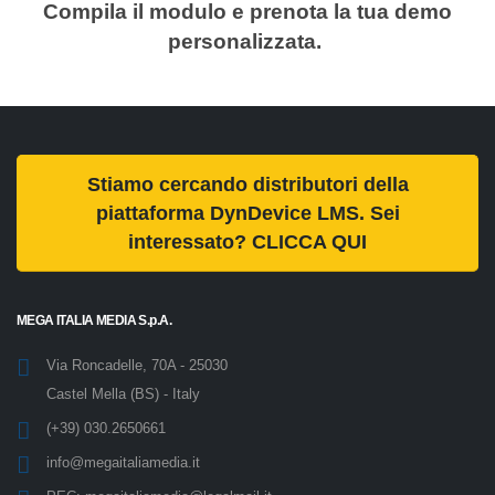
Compila il modulo e prenota la tua demo
personalizzata.
Stiamo cercando distributori della
piattaforma DynDevice LMS. Sei
interessato? CLICCA QUI
MEGA ITALIA MEDIA S.p.A.
Via Roncadelle, 70A - 25030
Castel Mella (BS) - Italy
(+39) 030.2650661
info@megaitaliamedia.it