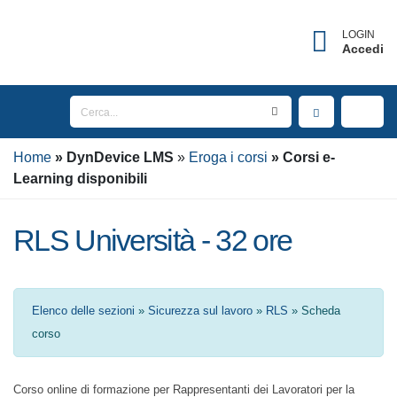
×
Username dimenticato?
LOGIN
Accedi
Inserisci l'indirizzo Email associato al tuo account
per ricevere il tuo username.
Home
Email
DynDevice
LMS
Eroga i corsi
Corsi e-
Learning disponibili
RLS Università - 32 ore
INVIA
TORNA AL LOGIN
Elenco delle sezioni
»
Sicurezza sul lavoro
»
RLS
» Scheda corso
Corso online di formazione per Rappresentanti dei Lavoratori per la
Sicurezza (RLS) del Settore dell'Istruzione universitaria