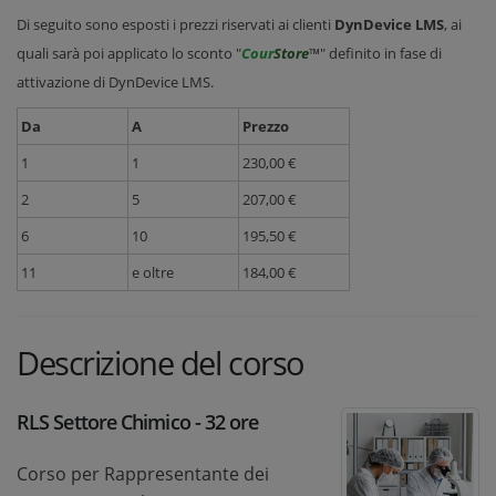
Di seguito sono esposti i prezzi riservati ai clienti
DynDevice LMS
, ai
quali sarà poi applicato lo sconto "
Cour
Store
™" definito in fase di
attivazione di DynDevice LMS.
Da
A
Prezzo
1
1
230,00 €
2
5
207,00 €
6
10
195,50 €
11
e oltre
184,00 €
Descrizione del corso
RLS Settore Chimico - 32 ore
Corso per Rappresentante dei