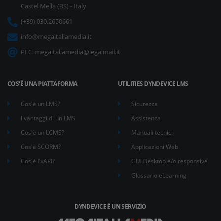
Castel Mella (BS) - Italy
(+39) 030.2650661
info@megaitaliamedia.it
PEC:
megaitaliamedia@legalmail.it
COS'È UNA PIATTAFORMA
UTILITIES DYNDEVICE LMS
Cos'è un LMS?
Sicurezza
I vantaggi di un LMS
Assistenza
Cos'è un LCMS?
Manuali tecnici
Cos'è SCORM?
Applicazioni Web
Cos'è l'xAPI?
GUI Desktop e/o responsive
Glossario eLearning
DYNDEVICE È UN SERVIZIO