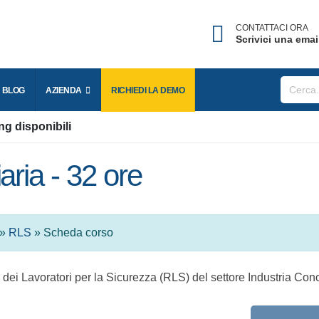
CONTATTACI ORA
Scrivici una ema
Username dimenticato?
nserisci l'indirizzo Email associato al tuo account per riceve
BLOG
AZIENDA
RICHIEDI LA
DEMO
l tuo username.
ing disponibili
mail
aria - 32 ore
INVIA
»
RLS
» Scheda corso
TORNA AL LOGIN
i dei Lavoratori per la Sicurezza (RLS) del settore Industri