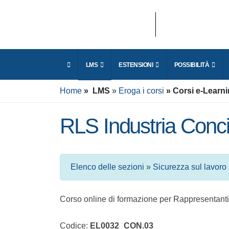
I
LMS
ESTENSIONI
POSSIBILITÀ
i
Home
LMS
Eroga i corsi
Corsi e-Learn
E
RLS Industria Conci
Elenco delle sezioni
»
Sicurezza sul lavoro
Corso online di formazione per Rappresentant
Conciaria