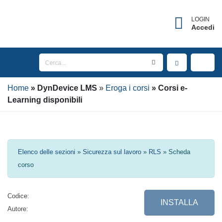
×
Username dimenticato?
LOGIN
Accedi
Inserisci l'indirizzo Email associato al tuo account
per ricevere il tuo username.
Home
Email
DynDevice
LMS
Eroga i corsi
Corsi e-
Learning disponibili
INVIA
Elenco delle sezioni
»
Sicurezza sul lavoro
»
RLS
» Scheda corso
TORNA AL LOGIN
Codice:
INSTALLA
Autore: