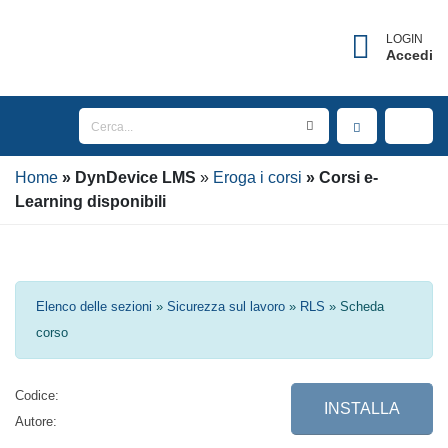
×
Username dimenticato?
LOGIN
Accedi
Inserisci l'indirizzo Email associato al tuo account
per ricevere il tuo username.
Home
Email
DynDevice
LMS
Eroga i corsi
Corsi e-
Learning disponibili
INVIA
Elenco delle sezioni
»
Sicurezza sul lavoro
»
RLS
» Scheda corso
TORNA AL LOGIN
Codice:
INSTALLA
Autore: