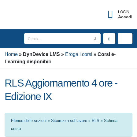
×
Username dimenticato?
LOGIN
Accedi
Inserisci l'indirizzo Email associato al tuo account
per ricevere il tuo username.
Home
Email
DynDevice
LMS
Eroga i corsi
Corsi e-
Learning disponibili
RLS Aggiornamento 4 ore -
INVIA
Edizione IX
TORNA AL LOGIN
Elenco delle sezioni
»
Sicurezza sul lavoro
»
RLS
» Scheda corso