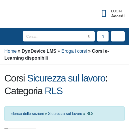
×
Username dimenticato?
LOGIN
Accedi
Inserisci l'indirizzo Email associato al tuo account
per ricevere il tuo username.
Home
Email
DynDevice
LMS
Eroga i corsi
Corsi e-
Learning disponibili
Corsi
Sicurezza sul lavoro
:
INVIA
Categoria
RLS
TORNA AL LOGIN
Elenco delle sezioni
»
Sicurezza sul lavoro
» RLS